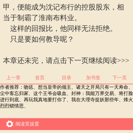
甲，便能成为沈记布行的控股股东，相
当于制霸了淮南布料业。
这样的回报比，他同样无法拒绝。
只是要如何教导呢？
本章还未完，请点击下一页继续阅读>>>
上一章
首页
目录
加书签
下一页
作者推荐：
吻痣
、
想当皇帝的领主
、
诸天之开局只有一天寿命
、
尘中客忘归家
、
这个王爷会吸血
、
封神：我能万界交易
、
将打脸
进行到底
、
再玩我真地要打你了
、
我在大理寺捉妖那些年
、
烽火
烈烈锁情思
、
阅读页设置