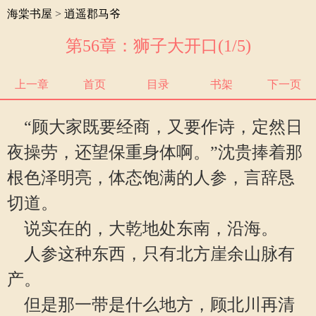
海棠书屋
>
逍遥郡马爷
第56章：狮子大开口(1/5)
上一章
首页
目录
书架
下一页
“顾大家既要经商，又要作诗，定然日
夜操劳，还望保重身体啊。”沈贵捧着那
根色泽明亮，体态饱满的人参，言辞恳
切道。
说实在的，大乾地处东南，沿海。
人参这种东西，只有北方崖余山脉有
产。
但是那一带是什么地方，顾北川再清