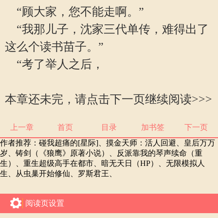
“顾大家，您不能走啊。”
“我那儿子，沈家三代单传，难得出了
这么个读书苗子。”
“考了举人之后，
本章还未完，请点击下一页继续阅读>>>
上一章
首页
目录
加书签
下一页
作者推荐：
碰我超痛的[星际]
、
摸金天师：活人回避
、
皇后万万
岁
、
铸剑（《狼鹰》原著小说）
、
反派靠我的琴声续命（重
生）
、
重生超级高手在都市
、
暗无天日（HP）
、
无限模拟人
生
、
从虫巢开始修仙
、
罗斯君王
、
阅读页设置