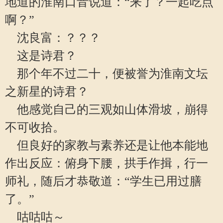
地道的淮南口音说道：“来了？一起吃点
啊？”
沈良富：？？？
这是诗君？
那个年不过二十，便被誉为淮南文坛
之新星的诗君？
他感觉自己的三观如山体滑坡，崩得
不可收拾。
但良好的家教与素养还是让他本能地
作出反应：俯身下腰，拱手作揖，行一
师礼，随后才恭敬道：“学生已用过膳
了。”
咕咕咕～