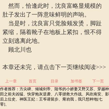
然而，恰逢此时，沈良富略显规模的
肚子发出了一阵意味鲜明的声响。
当是时，沈良富只觉脸颊发烫，脚趾
紧缩，隔着靴子在地板上紧扣，恨不得
立刻逃离此地。
顾北川也
本章还未完，请点击下一页继续阅读>>>
上一章
首页
目录
加书签
下一页
作者推荐：
方尖碑
、
倾城剑帝
、
陆爷的小娇妻又野又苏
、
穿越种
田之前夫凶猛
、
快穿炮灰逆袭
、
八零拯救大作战
、
风吹南安
、
影
后上位史
、
神医王妃：王爷请留步
、
甭劝我，我只想种地[七
零]
、