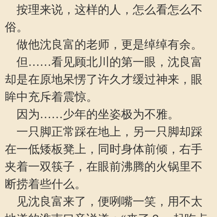
按理来说，这样的人，怎么看怎么不
俗。
做他沈良富的老师，更是绰绰有余。
但……看见顾北川的第一眼，沈良富
却是在原地呆愣了许久才缓过神来，眼
眸中充斥着震惊。
因为……少年的坐姿极为不雅。
一只脚正常踩在地上，另一只脚却踩
在一低矮板凳上，同时身体前倾，右手
夹着一双筷子，在眼前沸腾的火锅里不
断捞着些什么。
见沈良富来了，便咧嘴一笑，用不太