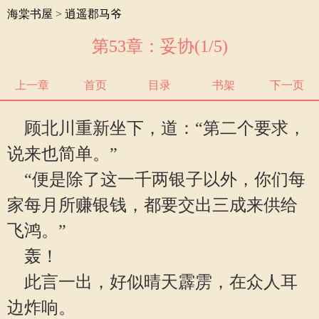
海棠书屋
>
逍遥郡马爷
第53章：妥协(1/5)
上一章
首页
目录
书架
下一页
顾北川重新坐下，道：“第二个要求，
说来也简单。”
“便是除了这一千两银子以外，你们每
家每月所赚银钱，都要交出三成来供给
飞鸿。”
轰！
此言一出，好似晴天霹雳，在众人耳
边炸响。