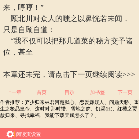
来，哼哼！”
顾北川对众人的嗤之以鼻恍若未闻，
只是自顾自道：
“我不仅可以把那几道菜的秘方交予诸
位，甚至
本章还未完，请点击下一页继续阅读>>>
上一章
首页
目录
加书签
下一页
作者推荐：
弃少归来林君河楚默心
、
恋爱嫌疑人
、
问鼎天骄
、
重
生之极品皇帝
、
这时对 那时错
、
雪地之虎
、
饥渴(H)
、
红楼之贾
赦归来
、
寻找幸福
、
我能下载天赋怎么了？
、
阅读页设置