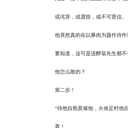
或诧异，或震惊，或不可置信。 
他竟然真的在以豚肉为题作诗作词
要知道，这可是连醉翁先生都不一
他怎么敢的？ 
第二步！ 
“待他自熟莫催他，火候足时他自美
轰！ 