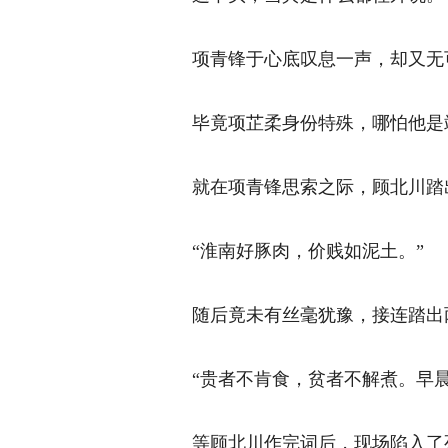
项青锋于心底叹息一声，却又无可
毕竟项芷柔身份特殊，哪怕他是靖
就在项青锋思索之际，顾北川踏出
“淮南好豚肉，价贱如泥土。” 
随后竟未有丝毫犹豫，接连踏出两
“贵者不肯食，贫者不解煮。早晨
等顾北川作完词后，现场陷入了死