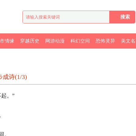
市情缘
穿越历史
网游动漫
科幻空间
恐怖灵异
美文名
诗(1/3)
。” 
 
。 