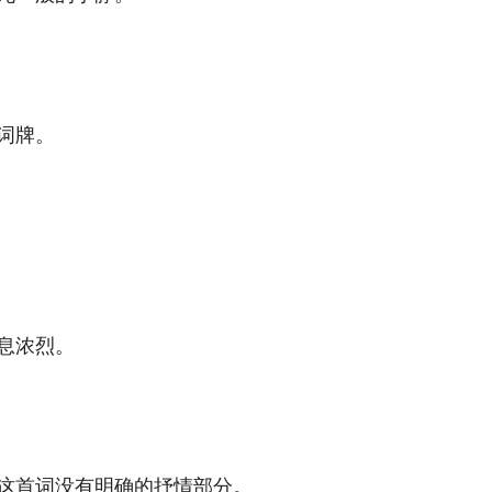
牌。 
浓烈。 
首词没有明确的抒情部分。 