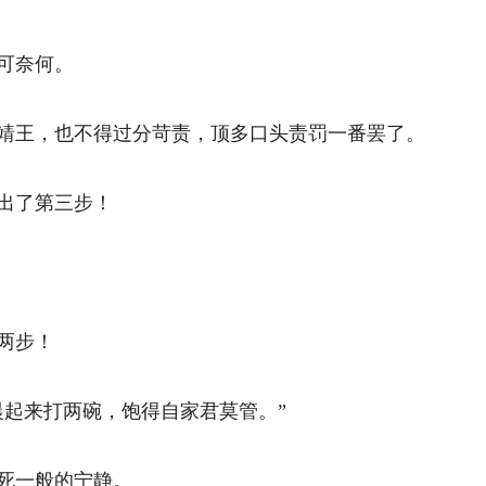
奈何。 
王，也不得过分苛责，顶多口头责罚一番罢了。 
了第三步！ 
步！ 
起来打两碗，饱得自家君莫管。” 
一般的宁静。 