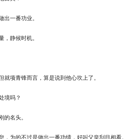
出一番功业。 
，静候时机。 
就项青锋而言，算是说到他心坎上了。 
境吗？ 
的名头。 
，为的不过是做出一番功绩，好叫父皇刮目相看。 