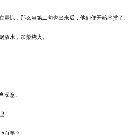
震惊，那么当第二句也出来后，他们便开始鉴赏了。 
放水，加柴烧火。 
深意。 
！ 
自美？ 