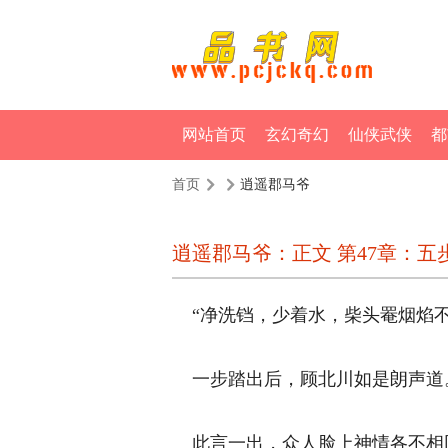
网站首页
玄幻奇幻
仙侠武侠
都
首页
逍遥郡马爷
逍遥郡马爷：正文 第47章：五步成
“净洗铛，少着水，柴头罨烟焰不起
一步踏出后，顾北川如是朗声道。
此言一出，众人脸上神情各不相同