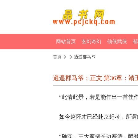
网站首页
玄幻奇幻
仙侠武侠
都
首页
逍遥郡马爷
逍遥郡马爷：正文 第36章：靖王(
“此情此景，若是能作出一首佳作
如今赵怀才已经赴京赶考，所谓的
“确实，王大家擅长边塞诗，醉翁