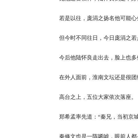
若是以往，庞涓之扬名他可能心生
但今时不同往日，今日庞涓之若是
今后他陆怀良走出去，脸上也多些
在外人面前，淮南文坛还是很团结
高台之上，五位大家依次落座。 
郑希孟率先道：“秦兄，当初京城
秦修文也是一阵唏嘘，眼前人都是