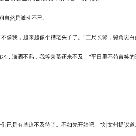
自然是激动不已。 
不像我，越来越像个糟老头子了。”三尺长髯，鬓角斑白的
水，潇洒不羁，我等羡慕还来不及。”平日里不苟言笑的
们已是有些迫不及待了。不如先开始吧。”刘文州提议道。