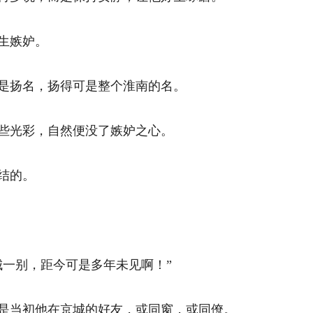
嫉妒。 
扬名，扬得可是整个淮南的名。 
光彩，自然便没了嫉妒之心。 
的。 
一别，距今可是多年未见啊！” 
当初他在京城的好友，或同窗，或同僚。 