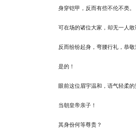
身穿铠甲，反而有些不伦不类。 
可在场的诸位大家，却无一人敢说
反而纷纷起身，弯腰行礼，恭敬道：
是的！ 
眼前这位眉宇温和，语气轻柔的男
当朝皇帝亲子！ 
其身份何等尊贵？ 