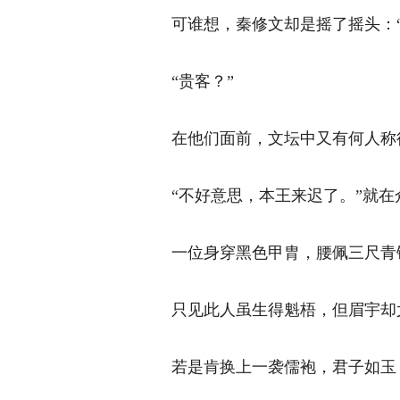
可谁想，秦修文却是摇了摇头：“
“贵客？” 
在他们面前，文坛中又有何人称得
“不好意思，本王来迟了。”就在
一位身穿黑色甲胄，腰佩三尺青锋
只见此人虽生得魁梧，但眉宇却尤
若是肯换上一袭儒袍，君子如玉，