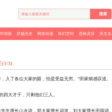
市情缘
穿越历史
网游动漫
科幻空间
恐怖灵异
美文名
1/3)
，入了各位大家的眼，怕是受益无穷。”田家炳感叹道。 
四大才子，只剩他们三人。 
先生擅长山水诗，郑大家擅长词道，刘大家擅长田园诗。”