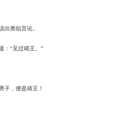
出类似言论。 
“见过靖王。” 
子，便是靖王！ 