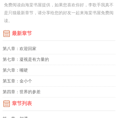
免费阅读由海棠书屋提供，如果您喜欢你好，李歌手我真不
是只猫最新章节，请分享给您的好友一起来海棠书屋免费阅
读。
最新章节
第八章：欢迎回家
第七章：凝视是有力量的
第六章：嘴硬
第五章：金小个
第四章：世界的参差
章节列表