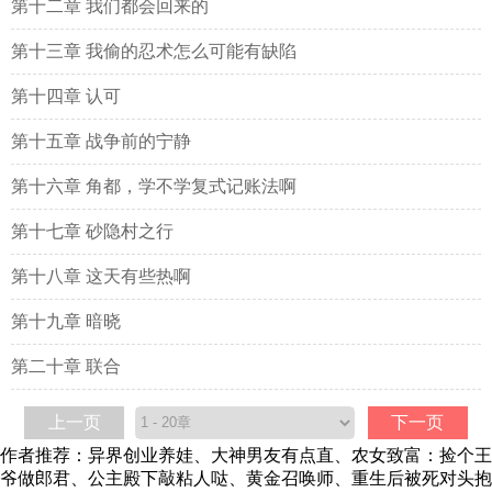
第十二章 我们都会回来的
第十三章 我偷的忍术怎么可能有缺陷
第十四章 认可
第十五章 战争前的宁静
第十六章 角都，学不学复式记账法啊
第十七章 砂隐村之行
第十八章 这天有些热啊
第十九章 暗晓
第二十章 联合
上一页
下一页
作者推荐：
异界创业养娃
、
大神男友有点直
、
农女致富：捡个王
爷做郎君
、
公主殿下敲粘人哒
、
黄金召唤师
、
重生后被死对头抱