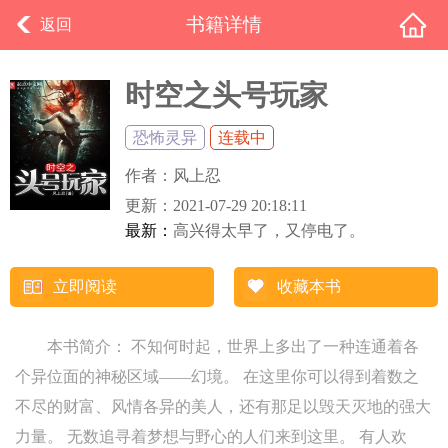
书籍详情
返回
时空之头号玩家
恐怖灵异
连载中
作者：
风上忍
更新：
2021-07-29 20:18:11
最新：
高兴得太早了，又停电了。
立即阅读
收藏本书
本书简介： 不知何时起，世界上多出了一种连通着各
个异位面的神秘区域——幻境。 在这里你可以得到着数之
不尽的财富、风情各异的美人，还有那足以毁天灭地的强大
力量。 无数追寻着梦想与野心的人们来到这里。 有人欢